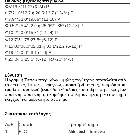
Πίνακας μεγέθους πτερυγίων
Φ5*19.5*11.2* (6-24) Ρ
Φ7*21.0*12.7 ή 20.5*12.7 (12-24) Ρ
Φ7.94*22.0*19.05* (12-18) Ρ.
Φ9.52*25.4*22.0 ή 25.0*21.65* (12-18) Ρ
Φ10.2*20.0*15.5* (12-24) Ρ
Φ12.7*31.75*27.5* (6-12) Ρ
Φ15.88*38.0*32.91 ή 38.1*22.2 (6-12) Ρ
Φ19.4*50.8*38.1 (4-8) Ρ
Φ20*34.0*29.5* (6-12) R.Φ25* (4-6) Ρ
Σύνθεση
Η γραμμή Τύπου πτερυγίων υψηλής ταχύτητας αποτελείται από
το decoiler, Τύπος πτερυγίων, συσκευή λίπανσης, λουρίδα που
τραβά τη συσκευή (ενιαίο/διπλό άλμα), συσσώρευση πτερυγίων
συσκευή, συσκευή αποκομιδής αποβλήτων, ηλεκτρικό σύστημα
ελέγχου, και αεροκίνητο σύστημα.
Συστατικός κατάλογος
Αριθ.
Στοιχείο
Εμπορικό σήμα
1
PLC
Mitsubishi, Ιαπωνία