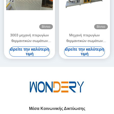
Βίντεο
Βίντεο
3003 μηχανή πτερυγίων
Μηχανή πτερυγίων
θερμαντικών σωμάτων
θερμαντικών σωμάτων
φύλλων αλουμινίου για το
χαλκού, πτερύγιο που
Βρείτε την καλύτερη
Βρείτε την καλύτερη
ύψος 45mm με τη σταθερή
κατασκευάζει τη μηχανή τον
τιμή
τιμή
απόδοση
πυρήνα 1 - 4 σειρών
Μέσα Κοινωνικής Δικτύωσης