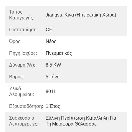
Τόπος
Jiangsu, Κίνα (ηπειρωτική Χώρα)
Καταγωγής:
Πιστοποίηση:
CE
Όρος:
Νέος
Πηγή Ισχύος:
Πνευματικός
Δύναμη (W):
8,5 KW
Βάρος:
5 Τόνοι
Υλικό
8011
Αλουμινίου:
Εξουσιοδότηση:
1 Έτος
Συσκευασία
Ξύλινη Περίπτωση Κατάλληλη Για 
Λεπτομέρειες:
Τη Μεταφορά Θάλασσας