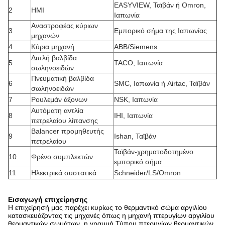
EASYVIEW, Ταϊβάν ή Omron,
2
HMI
Ιαπωνία
Αναστροφέας κύριων
3
Εμπορικό σήμα της Ιαπωνίας
μηχανών
4
Κύρια μηχανή
ABB/Siemens
Διπλή βαλβίδα
5
TACO, Ιαπωνία
σωληνοειδών
Πνευματική βαλβίδα
6
SMC, Ιαπωνία ή Airtac, Ταϊβάν
σωληνοειδών
7
Ρουλεμάν άξονων
NSK, Ιαπωνία
Αυτόματη αντλία
8
IHI, Ιαπωνία
πετρελαίου λίπανσης
Balancer προμηθευτής
9
Ishan, Ταϊβάν
πετρελαίου
Ταϊβάν-χρηματοδοτημένο
10
Φρένο συμπλεκτών
εμπορικό σήμα
11
Ηλεκτρικά συστατικά
Schneider/LS/Omron
Εισαγωγή επιχείρησης
Η επιχείρησή μας παρέχει κυρίως το θερμαντικό σώμα αργιλίου
κατασκευάζοντας τις μηχανές όπως η μηχανή πτερυγίων αργιλίου
θερμαντικών σωμάτων, η γραμμή Τύπου πτερυγίων θερμαντικών