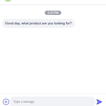
3:33 PM
Γρήγορη επικοινωνία
Good day, what product are you looking for?
Τηλεφώνημα
86-153-0529-9442
Ηλεκτρονικό
ruth@wondery.cn
Διεύθυνση
Σενγκάνγκ Μητροπολιτική Πλάζα, Περιφέρεια Σίνγου, Ουξί,
Κίνα
Πολιτική απορρήτου
|
Sitemap
Κίνα Καλή ποιότητα Μηχανή πτερυγίων θερμαντικών σωμάτων
Προμηθευτής. 2019-2026 Wuxi Wondery Industry Equipment Co.,
Ltd Όλα τα δικαιώματα διατηρούνται.