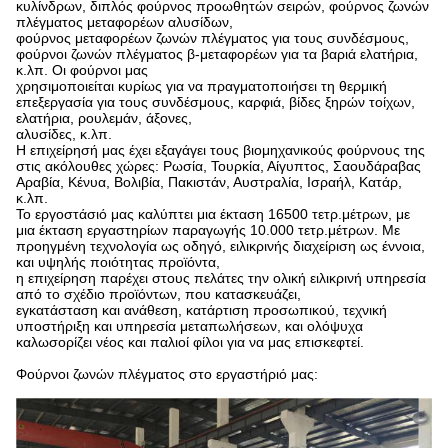
κυλίνδρων, διπλός φούρνος προωθητών σειρών, φούρνος ζωνών
πλέγματος μεταφορέων αλυσίδων,
φούρνος μεταφορέων ζωνών πλέγματος για τους συνδέσμους,
φούρνοι ζωνών πλέγματος β-μεταφορέων για τα βαριά ελατήρια,
κ.λπ. Οι φούρνοι μας
χρησιμοποιείται κυρίως για να πραγματοποιήσει τη θερμική
επεξεργασία για τους συνδέσμους, καρφιά, βίδες ξηρών τοίχων,
ελατήρια, ρουλεμάν, άξονες,
αλυσίδες, κ.λπ.
Η επιχείρησή μας έχει εξαγάγει τους βιομηχανικούς φούρνους της
στις ακόλουθες χώρες: Ρωσία, Τουρκία, Αίγυπτος, Σαουδάραβας
Αραβία, Κένυα, Βολιβία, Πακιστάν, Αυστραλία, Ισραήλ, Κατάρ,
κ.λπ.
Το εργοστάσιό μας καλύπτει μια έκταση 16500 τετρ.μέτρων, με
μια έκταση εργαστηρίων παραγωγής 10.000 τετρ.μέτρων. Με
προηγμένη τεχνολογία ως οδηγό, ειλικρινής διαχείριση ως έννοια,
και υψηλής ποιότητας προϊόντα,
η επιχείρηση παρέχει στους πελάτες την ολική ειλικρινή υπηρεσία
από το σχέδιο προϊόντων, που κατασκευάζει,
εγκατάσταση και ανάθεση, κατάρτιση προσωπικού, τεχνική
υποστήριξη και υπηρεσία μεταπωλήσεων, και ολόψυχα
καλωσορίζει νέος και παλιοί φίλοι για να μας επισκεφτεί.
Φούρνοι ζωνών πλέγματος στο εργαστήριό μας: