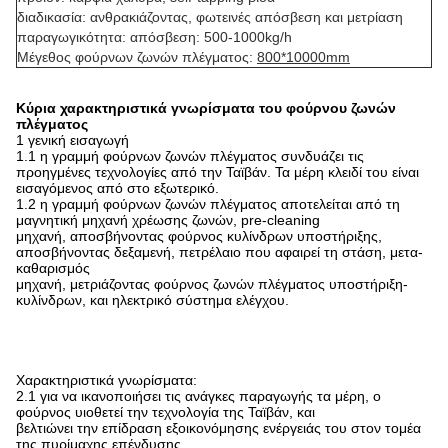
διαδικασία: ανθρακιάζοντας, φωτεινές απόσβεση και μετρίαση
παραγωγικότητα: απόσβεση: 500-1000kg/h
Μέγεθος φούρνων ζωνών πλέγματος:
800*10000mm
Κύρια χαρακτηριστικά γνωρίσματα του φούρνου ζωνών
πλέγματος
1 γενική εισαγωγή
1.1 η γραμμή φούρνων ζωνών πλέγματος συνδυάζει τις
προηγμένες τεχνολογίες από την Ταϊβάν. Τα μέρη κλειδί του είναι
εισαγόμενος από στο εξωτερικό.
1.2 η γραμμή φούρνων ζωνών πλέγματος αποτελείται από τη
μαγνητική μηχανή χρέωσης ζωνών, pre-cleaning
μηχανή, αποσβήνοντας φούρνος κυλίνδρων υποστήριξης,
αποσβήνοντας δεξαμενή, πετρέλαιο που αφαιρεί τη στάση, μετα-
καθαρισμός
μηχανή, μετριάζοντας φούρνος ζωνών πλέγματος υποστήριξη-
κυλίνδρων, και ηλεκτρικό σύστημα ελέγχου.
Φούρνος ζωνών πλέγματος/φούρνος μεταφορέων ζωνών
πλέγματος
Χαρακτηριστικά γνωρίσματα:
2.1 για να ικανοποιήσει τις ανάγκες παραγωγής τα μέρη, ο
φούρνος υιοθετεί την τεχνολογία της Ταϊβάν, και
βελτιώνει την επίδραση εξοικονόμησης ενέργειάς του στον τομέα
της πυρίμαχης επένδυσης.