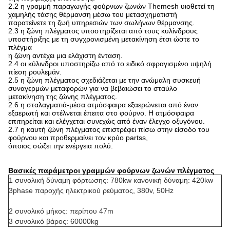
2.2 η γραμμή παραγωγής φούρνων ζωνών Themesh υιοθετεί τη
χαμηλής τάσης θέρμανση μέσω του μετασχηματιστή
παρατείνετε τη ζωή υπηρεσιών των σωλήνων θέρμανσης.
2.3 η ζώνη πλέγματος υποστηρίζεται από τους κυλίνδρους
υποστήριξης με τη συγχρονισμένη μετακίνηση έτσι ώστε το
πλέγμα
η ζώνη αντέχει μια ελάχιστη ένταση.
2.4 οι κύλινδροι υποστηρίζω από το ειδικό σφραγισμένο υψηλή
πίεση ρουλεμάν.
2.5 η ζώνη πλέγματος σχεδιάζεται με την ανώμαλη συσκευή
συναγερμών μεταφορών για να βεβαιώσει το σταύλο
μετακίνηση της ζώνης πλέγματος.
2.6 η σταλαγματιά-μέσα ατμόσφαιρα εξαερώνεται από έναν
εξαερωτή και στέλνεται έπειτα στο φούρνο. Η ατμόσφαιρα
επιτηρείται και ελέγχεται συνεχώς από έναν έλεγχο οξυγόνου.
2.7 η καυτή ζώνη πλέγματος επιστρέφει πίσω στην είσοδο του
φούρνου και προθερμαίνει τον κρύο partss,
όποιος σώζει την ενέργεια πολύ.
Βασικές παράμετροι γραμμών φούρνων ζωνών πλέγματος
1 συνολική δύναμη φόρτωσης: 780kw κανονική δύναμη: 420kw
3phase παροχής ηλεκτρικού ρεύματος, 380v, 50Hz
2 συνολικό μήκος: περίπου 47m
3 συνολικό βάρος: 60000kg