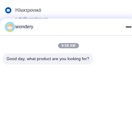
Ηλεκτρονικό
ruth@wondery.cn
wondery
Διεύθυνση
Σενγκάνγκ Μητροπολιτική Πλάζα, Περιφέρεια Σίνγου, Ουξί,
Κίνα
9:59 AM
Good day, what product are you looking for?
Πολιτική απορρήτου
|
Sitemap
Κίνα Καλή ποιότητα Μηχανή πτερυγίων θερμαντικών σωμάτων
Προμηθευτής. 2019-2026 Wuxi Wondery Industry Equipment Co.,
Ltd Όλα τα δικαιώματα διατηρούνται.