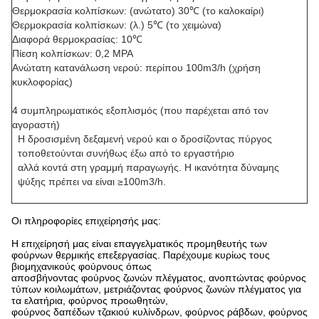
Θερμοκρασία κολπίσκων: (ανώτατο) 30℃ (το καλοκαίρι)
Θερμοκρασία κολπίσκων: (λ.) 5℃ (το χειμώνα)
Διαφορά θερμοκρασίας: 10℃
Πίεση κολπίσκων: 0,2 MPA
Ανώτατη κατανάλωση νερού: περίπου 100m3/h (χρήση
κυκλοφορίας)
4 συμπληρωματικός εξοπλισμός (που παρέχεται από τον
αγοραστή)
Η δροσισμένη δεξαμενή νερού και ο δροσίζοντας πύργος
τοποθετούνται συνήθως έξω από το εργαστήριο
αλλά κοντά στη γραμμή παραγωγής. Η ικανότητα δύναμης
ψύξης πρέπει να είναι ≥100m3/h.
Οι πληροφορίες επιχείρησής μας:
Η επιχείρησή μας είναι επαγγελματικός προμηθευτής των
φούρνων θερμικής επεξεργασίας. Παρέχουμε κυρίως τους
βιομηχανικούς φούρνους όπως
αποσβήνοντας φούρνος ζωνών πλέγματος, ανοπτώντας φούρνος
τύπων κοιλωμάτων, μετριάζοντας φούρνος ζωνών πλέγματος για
τα ελατήρια, φούρνος προωθητών,
φούρνος δαπέδων τζακιού κυλίνδρων, φούρνος ράβδων, φούρνος