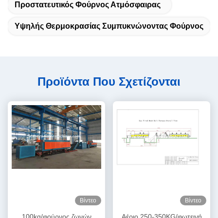
Προστατευτικός Φούρνος Ατμόσφαιρας
Υψηλής Θερμοκρασίας Συμπυκνώνοντας Φούρνος
Προϊόντα Που Σχετίζονται
Βίντεο
Βίντεο
100kg/φούρνος ζωνών
Αέριο 250-350KG/φωτεινή