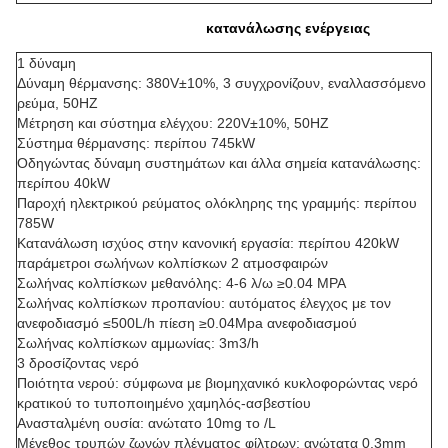
Φούρνος ζωνών πλέγματος
κατανάλωσης ενέργειας
/
φούρνος μεταφορέων ζωνών πλέγματος
1 δύναμη
Δύναμη θέρμανσης: 380V±10%, 3 συγχρονίζουν, εναλλασσόμενο
ρεύμα, 50HZ
Μέτρηση και σύστημα ελέγχου: 220V±10%, 50HZ
Σύστημα θέρμανσης: περίπου 745kW
Οδηγώντας δύναμη συστημάτων και άλλα σημεία κατανάλωσης:
περίπου 40kW
Παροχή ηλεκτρικού ρεύματος ολόκληρης της γραμμής: περίπου
785W
Κατανάλωση ισχύος στην κανονική εργασία: περίπου 420kW
παράμετροι σωλήνων κολπίσκων 2 ατμοσφαιρών
Σωλήνας κολπίσκων μεθανόλης: 4-6 λ/ω ≥0.04 MPA
Σωλήνας κολπίσκων προπανίου: αυτόματος έλεγχος με τον
ανεφοδιασμό ≤500L/h πίεση ≥0.04Mpa ανεφοδιασμού
Σωλήνας κολπίσκων αμμωνίας: 3m3/h
3 δροσίζοντας νερό
Ποιότητα νερού: σύμφωνα με βιομηχανικό κυκλοφορώντας νερό
κρατικού το τυποποιημένο χαμηλός-ασβεστίου
Ανασταλμένη ουσία: ανώτατο 10mg το /L
Μέγεθος τρυπών ζωνών πλέγματος φίλτρων: ανώτατα 0.3mm