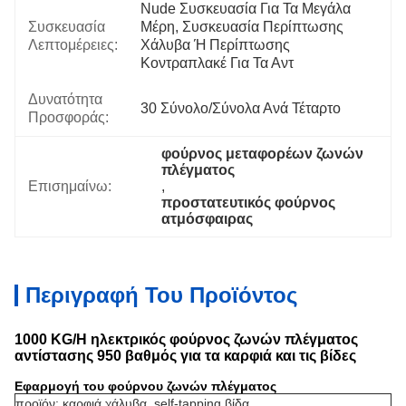
Nude Συσκευασία Για Τα Μεγάλα 
Συσκευασία
Μέρη, Συσκευασία Περίπτωσης 
Λεπτομέρειες:
Χάλυβα Ή Περίπτωσης 
Κοντραπλακέ Για Τα Αντ
Δυνατότητα
30 Σύνολο/σύνολα Ανά Τέταρτο
Προσφοράς:
φούρνος μεταφορέων ζωνών 
πλέγματος
Επισημαίνω:
, 
προστατευτικός φούρνος 
ατμόσφαιρας
Περιγραφή Του Προϊόντος
1000 KG/H ηλεκτρικός φούρνος ζωνών πλέγματος
αντίστασης 950 βαθμός για τα καρφιά και τις βίδες
Εφαρμογή του φούρνου ζωνών πλέγματος
προϊόν: καρφιά χάλυβα, self-tapping βίδα