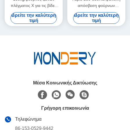
πλέγματος Χ για τις βίδες
απόσβεση φούρνων
ξηρών τοίχων που
δαπέδων τζακιού κυλίνδρων
Βρείτε την καλύτερη
Βρείτε την καλύτερη
αποσβήνουν τη
υποστήριξης Χ για τα
τιμή
τιμή
σκληραίνοντας μετρίαση
εργαλεία χεριών
Μέσα Κοινωνικής Δικτύωσης
Γρήγορη επικοινωνία
Τηλεφώνημα
86-153-0529-9442