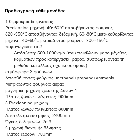
Προδιαγραφή κάθε μονάδας
Φούρνος ζωνών πλέγματος/
φούρνος μεταφορέων ζωνών πλέγματος
1 θερμοκρασία εργασίας:
Precleaning μηχανή: 40~60℃ αποσβήνοντας φούρνος:
820~950℃ αποσβήνοντας δεξαμενή, 60~80℃ μετα-καθαρίζοντας
μηχανή: 40~60℃ μετριάζοντας φούρνος: 200~450℃
παραγωγικότητα 2
Απόσβεση: 500-1000kg/h (που ποικίλλουν με το μέγεθος
κομματιών προς κατεργασία, βάρος, συσσωρεύοντας τη
μέθοδο, και άλλους σχετικούς όρους)
ατμόσφαιρα 3 φούρνων
Αποσβήνοντας φούρνος: methanol+propane+ammonia
Μετριάζοντας φούρνος: αέρας
μαγνητική μηχανή χρέωσης ζωνών 4
Πλάτος ζωνών πλέγματος: 900mm
5 Precleaning μηχανή
Πλάτος ζωνών πλέγματος: 800mm
Αποτελεσματικό μήκος: 2400mm
Όγκος δεξαμενών: 2m3
6 μηχανή διανομής δόνησης
Πλάτος εξόδων: 700mm