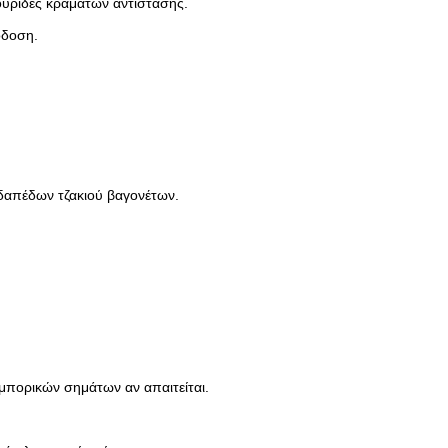
ουρίδες κραμάτων αντίστασης.
όδοση.
δαπέδων τζακιού βαγονέτων.
μπορικών σημάτων αν απαιτείται.