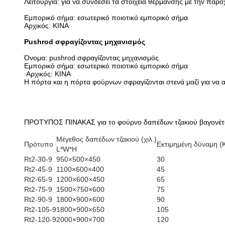
Λειτουργία: για να συνδέσει τα στοιχεία θέρμανσης με την παρ
Εμπορικό σήμα: εσωτερικό ποιοτικό εμπορικό σήμα
Αρχικός: ΚΙΝΑ
Pushrod σφραγίζοντας μηχανισμός
Όνομα: pushrod σφραγίζοντας μηχανισμός
Εμπορικό σήμα: εσωτερικό ποιοτικό εμπορικό σήμα
Αρχικός: ΚΙΝΑ
Η πόρτα και η πόρτα φούρνων σφραγίζονται στενά μαζί για να
ΠΡΟΤΥΠΟΣ ΠΙΝΑΚΑΣ για το φούρνο δαπέδων τζακιού βαγονέ
Μέγεθος δαπέδων τζακιού (χιλ.)
Πρότυπο
Εκτιμημένη δύναμη (
L*W*H
Rt2-30-9
950×500×450
30
Rt2-45-9
1100×600×400
45
Rt2-65-9
1200×600×450
65
Rt2-75-9
1500×750×600
75
Rt2-90-9
1800×900×600
90
Rt2-105-9
1800×900×650
105
Rt2-120-9
2000×900×700
120