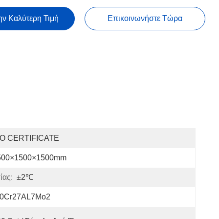
ην Καλύτερη Τιμή
Επικοινωνήστε Τώρα
SO CERTIFICATE
500×1500×1500mm
ίας:
±2℃
0Cr27AL7Mo2