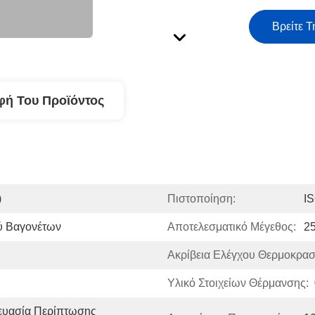
Βρείτε Τ
φή Του Προϊόντος
)
Πιστοποίηση:
I
ύ Βαγονέτων
Αποτελεσματικό Μέγεθος:
2
Ακρίβεια Ελέγχου Θερμοκρασ
Υλικό Στοιχείων Θέρμανσης:
υασία Περίπτωσης 