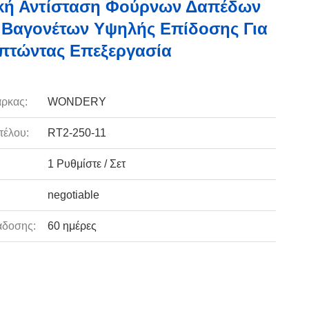
ική Αντίσταση Φούρνων Δαπέδων
 Βαγονέτων Υψηλής Επίδοσης Για
πτώντας Επεξεργασία
ρκας:
WONDERY
τέλου:
RT2-250-11
1 Ρυθμίστε / Σετ
negotiable
άδοσης:
60 ημέρες