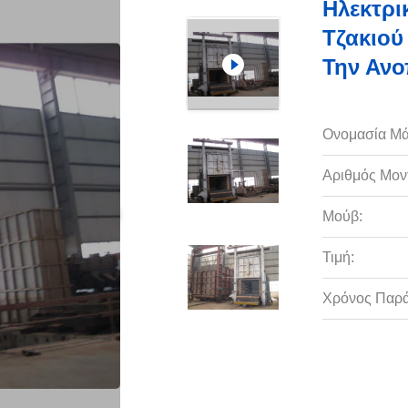
Ηλεκτρ
Τζακιού
Την Ανο
Ονομασία Μά
Αριθμός Μον
Μούβ:
Τιμή:
Χρόνος Παρ