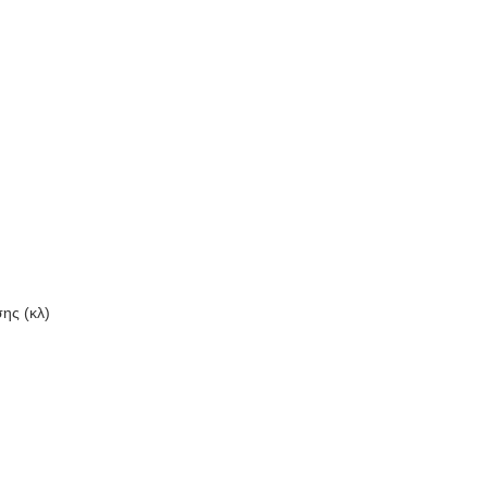
ης (κλ)