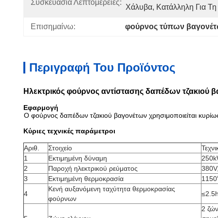
Συσκευασία Λεπτομέρειες:
Χάλυβα, Κατάλληλη Για Τ
Επισημαίνω:
φούρνος τύπων βαγονέ
Περιγραφή Του Προϊόντος
Ηλεκτρικός φούρνος αντίστασης δαπέδων τζακιού β
Εφαρμογή
Ο φούρνος δαπέδων τζακιού βαγονέτων χρησιμοποιείται κυρίως
Κύριες τεχνικές παράμετροι
Αριθ.
Στοιχείο
Τεχνι
1
Εκτιμημένη δύναμη
250k
2
Παροχή ηλεκτρικού ρεύματος
380V
3
Εκτιμημένη θερμοκρασία
115
Κενή αυξανόμενη ταχύτητα θερμοκρασίας
4
≤2.5h
φούρνων
2 ζών