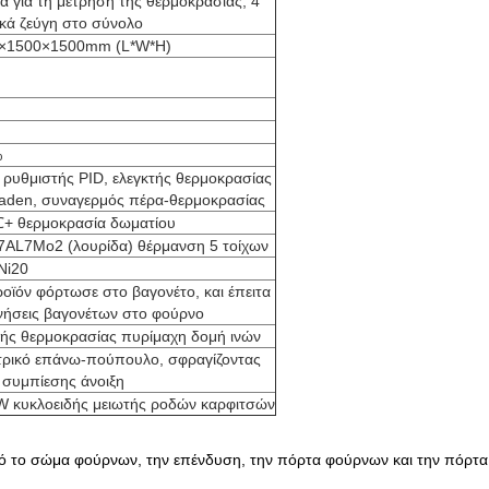
α για τη μέτρηση της θερμοκρασίας, 4
ικά ζεύγη στο σύνολο
×1500×1500mm (L*W*H)
%
 ρυθμιστής PID, ελεγκτής θερμοκρασίας
aden, συναγερμός πέρα-θερμοκρασίας
+ θερμοκρασία δωματίου
7AL7Mo2 (λουρίδα) θέρμανση 5 τοίχων
Ni20
οϊόν φόρτωσε στο βαγονέτο, και έπειτα
ινήσεις βαγονέτων στο φούρνο
ής θερμοκρασίας πυρίμαχη δομή ινών
τρικό επάνω-πούπουλο, σφραγίζοντας
 συμπίεσης άνοιξη
W κυκλοειδής μειωτής ροδών καρφιτσών
πό το σώμα φούρνων, την επένδυση, την πόρτα φούρνων και την πόρτ