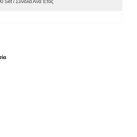
0 Set / Σύνολα Ανά Έτος
σία