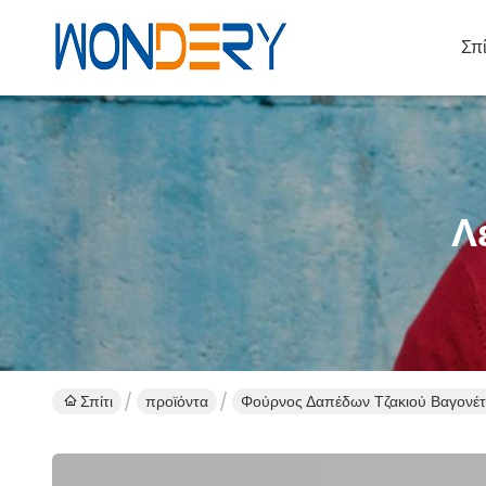
Σπί
Λ
Σπίτι
προϊόντα
Φούρνος Δαπέδων Τζακιού Βαγονέ