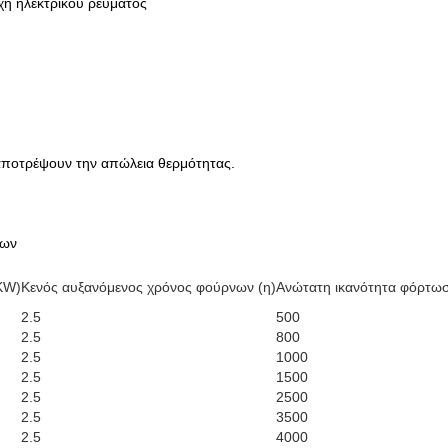
οχή ηλεκτρικού ρεύματος
 αποτρέψουν την απώλεια θερμότητας.
των
KW)
Κενός αυξανόμενος χρόνος φούρνων (η)
Ανώτατη ικανότητα φόρτωσ
2.5
500
2.5
800
2.5
1000
2.5
1500
2.5
2500
2.5
3500
2.5
4000