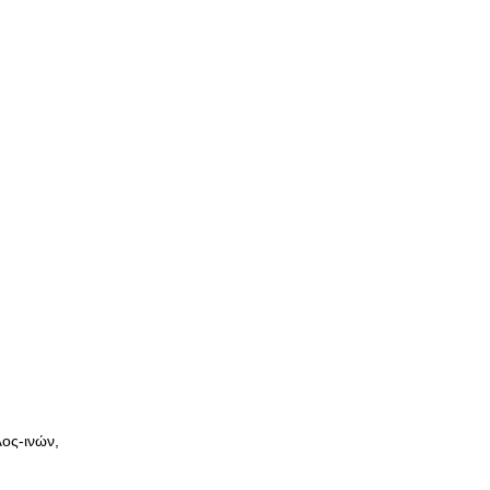
ος-ινών,