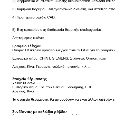
2) Θερμαντικά συστατικά: υψηλής θερμοκρασίας καλώδια και λ
3) Χαμηλού θορύβου, ενέργεια-φιλική διάθεση, και σταθερή απ
4)
Προηγμένο σχέδιο CAD.
5)
Έτη εμπειρίας στη διαδικασία θερμικής επεξεργασίας.
Λεπτομερείς εικόνες
Γραφείο ελέγχου
Όνομα: Ηλεκτρικό γραφείο ελέγχου τύπων GGD για το φούρνο 
Εμπορικό σήμα: CHINT, SIEMENS, Σνάιντερ, Omron, κ.λπ.
Αρχικός: Κίνα, Γερμανία, γαλλικά, Ιαπωνία, κ.λπ.
Στοιχεία θέρμανσης
Υλικό: 0Cr25AL5
Εμπορικό σήμα: Co. του Πεκίνου Shougang, ΕΠΕ
Αρχικός: Κίνα
Τα στοιχεία θέρμανσης θα μπορούσαν να είναι άλλων διεθνών ε
Συνδέοντας με καλώδιο ράβδος