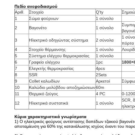
Πεδίο ανεφοδιασμού
Αριθ.
Στοιχείο
Q'ty
Σημειώ
1
Σώμα φούρνων
1 σύνολο
Συμπε
2
Βαγονέτο
1 σύνολο
βαγον
1 σύνο
3
Ηλεκτρικό οδηγώντας σύστημα
2 σύνολα
πόρτα
4
Στοιχείο θέρμανσης
1 σύνολο
Λουρίδ
5
Σύστημα ελέγχου θερμοκρασίας
1 σύνολο
6
Γραφείο ελέγχου
1pc
1800×
7
Ελεγκτής θερμοκρασίας
4pcs
8
SSR
2Sets
9
Collet καλωδίων
Αρκετοί
Σύμφων
10
Καλώδιο μολύβδου αποζημιώσεων
60m
11
Θερμικό ζεύγος
4 PC
0-1200
SCR, δ
12
Ηλεκτρικά συστατικά
1 σύνολο
ηλεκτρ
Κύρια χαρακτηριστικά γνωρίσματα
1) Ο ηλεκτρικός φούρνος αντίστασης δαπέδων τζακιού βαγονέτ
αποταμίευση για 60% της κατανάλωσης ισχύος έναντι του παρ