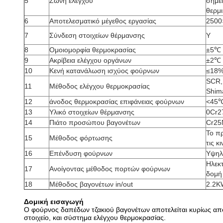
5
Ζώνη ελέγχου
σημεί
θερμ
6
Αποτελεσματικό μέγεθος εργασίας
2500
7
Σύνδεση στοιχείων θέρμανσης
Υ
8
Ομοιομορφία θερμοκρασίας
±5℃
9
Ακρίβεια ελέγχου οργάνων
±2℃
10
Κενή κατανάλωση ισχύος φούρνων
≤18
SCR,
11
Μέθοδος ελέγχου θερμοκρασίας
Shim
12
άνοδος θερμοκρασίας επιφάνειας φούρνων
<45℃
13
Υλικό στοιχείων θέρμανσης
0Cr2
14
Πιάτο προσώπου βαγονέτων
Cr25
Το πρ
15
Μέθοδος φόρτωσης
τις κ
16
Επένδυση φούρνων
Υψηλ
Ηλεκ
17
Ανοίγοντας μέθοδος πορτών φούρνων
δομή
18
Μέθοδος βαγονέτων in/out
2.2K
Δομική εισαγωγή
Ο φούρνος δαπέδων τζακιού βαγονέτων αποτελείται κυρίως α
στοιχείο, και σύστημα ελέγχου θερμοκρασίας.