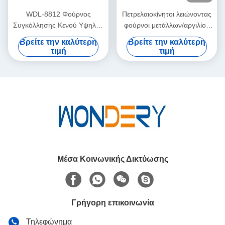
WDL-8812 Φούρνος
Πετρελαιοκίνητοι λειώνοντας
Συγκόλλησης Κενού Υψηλής
φούρνοι μετάλλων/αργιλίου
Θερμοκρασίας με Γραφίτη
με το καίγοντας σύστημα
Βρείτε την καλύτερη
Βρείτε την καλύτερη
Θέρμανσης – WUXI
350KG σωλήνων
τιμή
τιμή
WONDERY
Μέσα Κοινωνικής Δικτύωσης
Γρήγορη επικοινωνία
Τηλεφώνημα