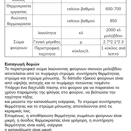
Θερμοκρασία
celcius βαθμού
600-700
εργασίας
Ανώτατη
celcius βαθμού
850
θερμοκρασία
2000 κλ
Ικανότητα
κλ
μολύβδου
Σώμα
Γενικό μέγεθος
μ
2.7*2.1*2.3
φούρνων
Περιστροφική
1 κύκλος ανά
κύκλος/λ.
ταχύτητα
λεπτό
Εισαγωγή δομών
Το περιστροφικό σώμα λειώνοντας φούρνων σκονών μολύβδου
αποτελείται από το πυρίμαχο στρώμα, συντήρηση θερμότητας
στρώμα και στρώμα μόνωσης. Το δάπεδο τζακιού φούρνων είναι
από υψηλής αντοχής και το πυρίμαχο πετώντας τσιμέντο.
Υπάρχει ένα δαχτυλίδι πίεσης στο φούρνο για να παρατείνει το
χρόνο παραμονής της φλόγας στο φούρνο, να βελτιώσει την
ταχύτητα τήξης
και μειώστε την κατανάλωση ενέργειας. Το στρώμα συντήρησης
θερμότητας και το στρώμα μόνωσης αποτελούνται από τις
κεραμικές ίνες.
Επομένως, η αποθήκευση θερμότητας σωμάτων φούρνων είναι
μικρή, η άνοδος θερμοκρασίας είναι γρήγορη, η συντήρηση
θερμότητας είναι καλή, ενέργεια
η κατανάλωση είναι μικρή.