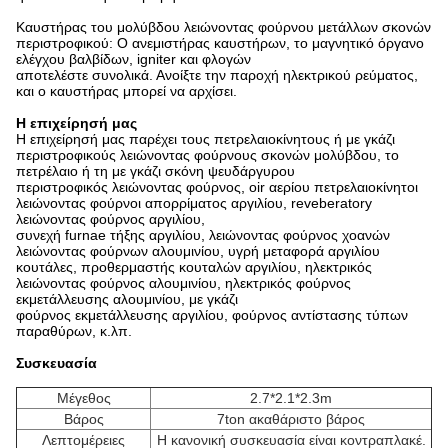
Καυστήρας του μολύβδου λειώνοντας φούρνου μετάλλων σκονών
περιστροφικού: Ο ανεμιστήρας καυστήρων, το μαγνητικό όργανο
ελέγχου βαλβίδων, igniter και φλογών
αποτελέστε συνολικά. Ανοίξτε την παροχή ηλεκτρικού ρεύματος,
και ο καυστήρας μπορεί να αρχίσει.
Η επιχείρησή μας
Η επιχείρησή μας παρέχει τους πετρελαιοκίνητους ή με γκάζι
περιστροφικούς λειώνοντας φούρνους σκονών μολύβδου, το
πετρέλαιο ή τη με γκάζι σκόνη ψευδάργυρου
περιστροφικός λειώνοντας φούρνος, oir αερίου πετρελαιοκίνητοι
λειώνοντας φούρνοι απορρίματος αργιλίου, reveberatory
λειώνοντας φούρνος αργιλίου,
συνεχή furnae τήξης αργιλίου, λειώνοντας φούρνος χοανών
λειώνοντας φούρνων αλουμινίου, υγρή μεταφορά αργιλίου
κουτάλες, προθερμαστής κουταλών αργιλίου, ηλεκτρικός
λειώνοντας φούρνος αλουμινίου, ηλεκτρικός φούρνος
εκμετάλλευσης αλουμινίου, με γκάζι
φούρνος εκμετάλλευσης αργιλίου, φούρνος αντίστασης τύπων
παραθύρων, κ.λπ.
Συσκευασία
Μέγεθος
2.7*2.1*2.3m
Βάρος
7ton ακαθάριστο βάρος
Λεπτομέρειες
Η κανονική συσκευασία είναι κοντραπλακέ.