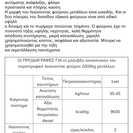
αυτόματης ανάφλεξης, φλόγα
προστασία και πλήρης καύση.
Η μορφή του λειώνοντας φούρνου μετάλλων είναι ωοειδής. Και οι
δύο πλευρές του δαπέδου τζακιού φούρνων είναι από ειδικό
υψηλό
η δύναμη και το πυρίμαχο πετώντας τσιμέντο. Ο φούρνος έχει το
ποσοστό τήξης υψηλής ταχύτητας, καλή θερμότητα
απόδοση συντήρησης, μικρή κατανάλωση, χαμηλό
χρησιμοποιώντας κόστος, ασφάλεια και αξιοπιστία. Μπορεί να
χρησιμοποιηθεί για την τήξη
και εκμετάλλευση ταυτόχρονα.
Οι ΠΡΟΔΙΑΓΡΑΦΕΣ ΓΙΑ το μόλυβδο κονιοποιούν τον
περιστροφικό λειώνοντας φούρνο 2000kg μετάλλων
Τύπος
Πετρελαιοκαυστήρας
1set
καυστήρων
Ανώτατη
kg/hour
35-45
κατανάλωση
Καίγοντας
Αξία
σύστημα
θερμότητας
kcal/kg
9600
πετρελαίου
diesel
Λειώνοντας
ώρες/κύκλος
2
κύκλος