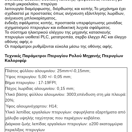
σπρέι μικροελαίου, πτερύγιο
λειτουργία διαμόρφωσης, διόρθωσης και κοπής.Το μηχάνημα έχει
σχεδιαστεί με προστασίες όπως ανίχνευση εξάντλησης λωρίδων,
ανίχνευση μπλοκαρίσματος,
ένδειξη σφάλματος κοπής, προστασία υπερφόρτωσης μονάδας
σχηματισμού πτερυγίων και ενδεικτική λυχνία σφάλματος.
Το σύστημα ηλεκτρικού ελέγχου της μηχανής κατασκευής
πτερυγίων υιοθετεί PLC, μετατροπέα, σερβο έλεγχο AC και έλεγχο
οθόνης αφής.ο
Οι παράμετροι ρυθμίζονται εύκολα μέσω της οθόνης αφής.
Τεχνικές Παράμετροι Πτερυγίου Ρολού Μηχανής Πτερυγίων
Καλοριφέρ
Πλάτος φύλλου αλουμινίου: 25mm+/-0,15mm;
Ύψος πτερυγίου: 5,00 +/- 0,05 mm;
Βήμα πτερυγίου : 17-19FPI;
Πάχος λωρίδας αλουμινίου: 0,15 mm;
Υλικό βάσης φύλλου αλουμινίου: 3003;επένδυση στη μία πλευρά:
20%;
Ύφος αλουμινόχαρτου: H14;
Υλικό λεπίδας εργαλείων πτερυγίων: σφυρήλατα εξαρτήματα από
χάλυβα υψηλής ταχύτητας που περιέχουν κοβάλτιο.
Διάρκεια ζωής λεπίδας εργαλείων πτερυγίων: ≥200 εκατομμύρια
περιελίξεις πτερυγίων