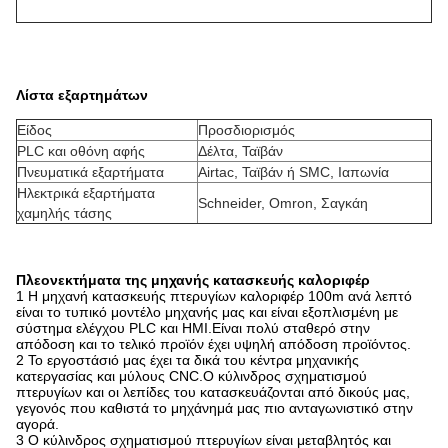
Λίστα εξαρτημάτων
Είδος
Προσδιορισμός
PLC και οθόνη αφής
Δέλτα, Ταϊβάν
Πνευματικά εξαρτήματα
Airtac, Ταϊβάν ή SMC, Ιαπωνία
Ηλεκτρικά εξαρτήματα
Schneider, Omron, Σαγκάη
χαμηλής τάσης
Πλεονεκτήματα της μηχανής κατασκευής καλοριφέρ
1 Η μηχανή κατασκευής πτερυγίων καλοριφέρ 100m ανά λεπτό
είναι το τυπικό μοντέλο μηχανής μας και είναι εξοπλισμένη με
σύστημα ελέγχου PLC και HMI.Είναι πολύ σταθερό στην
απόδοση και το τελικό προϊόν έχει υψηλή απόδοση προϊόντος.
2 Το εργοστάσιό μας έχει τα δικά του κέντρα μηχανικής
κατεργασίας και μύλους CNC.Ο κύλινδρος σχηματισμού
πτερυγίων και οι λεπίδες του κατασκευάζονται από δικούς μας,
γεγονός που καθιστά το μηχάνημά μας πιο ανταγωνιστικό στην
αγορά.
3 Ο κύλινδρος σχηματισμού πτερυγίων είναι μεταβλητός και