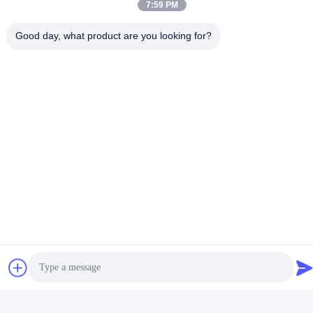
7:59 PM
Μέσα Κοινωνικής Δικτύωσης
Good day, what product are you looking for?
Γρήγορη επικοινωνία
Τηλεφώνημα
86-153-0529-9442
Ηλεκτρονικό
ruth@wondery.cn
Διεύθυνση
Σενγκάνγκ Μητροπολιτική Πλάζα, Περιφέρεια Σίνγου, Ουξί,
Κίνα
Πολιτική απορρήτου
|
Sitemap
Κίνα Καλή ποιότητα Μηχανή πτερυγίων θερμαντικών σωμάτων
Προμηθευτής. 2019-2026 Wuxi Wondery Industry Equipment Co.,