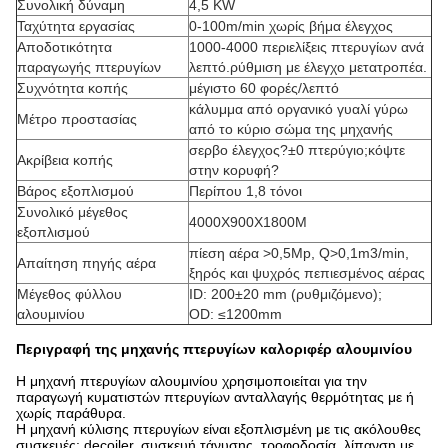
Συνολική δύναμη
4,5 KW
Ταχύτητα εργασίας
0-100m/min χωρίς βήμα έλεγχος
Αποδοτικότητα
1000-4000 περιελίξεις πτερυγίων ανά
παραγωγής πτερυγίων
λεπτό.ρύθμιση με έλεγχο μετατροπέα.
Συχνότητα κοπής
μέγιστο 60 φορές/λεπτό
κάλυμμα από οργανικό γυαλί γύρω
Μέτρο προστασίας
από το κύριο σώμα της μηχανής
σερβο έλεγχος?±0 πτερύγιο;κόψτε
Ακρίβεια κοπής
στην κορυφή?
Βάρος εξοπλισμού
Περίπου 1,8 τόνοι
Συνολικό μέγεθος
4000Χ900Χ1800Μ
εξοπλισμού
πίεση αέρα >0,5Mp, Q>0,1m3/min,
Απαίτηση πηγής αέρα
ξηρός και ψυχρός πεπιεσμένος αέρας
Μέγεθος φύλλου
ID: 200±20 mm (ρυθμιζόμενο);
αλουμινίου
OD: ≤1200mm
Περιγραφή της μηχανής πτερυγίων καλοριφέρ αλουμινίου
Η μηχανή πτερυγίων αλουμινίου χρησιμοποιείται για την
παραγωγή κυματιστών πτερυγίων ανταλλαγής θερμότητας με ή
χωρίς παράθυρα.
Η μηχανή κύλισης πτερυγίων είναι εξοπλισμένη με τις ακόλουθες
συσκευές: decoiler, συσκευή τάνυσης, τροφοδοσία, λίπανση με