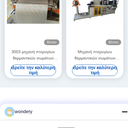
Βίντεο
Βίντεο
3003 μηχανή πτερυγίων
Μηχανή πτερυγίων
θερμαντικών σωμάτων
θερμαντικών σωμάτων
φύλλων αλουμινίου για το
χαλκού, πτερύγιο που
Βρείτε την καλύτερη
Βρείτε την καλύτερη
ύψος 45mm με τη σταθερή
κατασκευάζει τη μηχανή τον
τιμή
τιμή
απόδοση
πυρήνα 1 - 4 σειρών
wondery