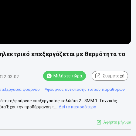
 ηλεκτρικό επεξεργάζεται με θερμότητα το
Μιλήστε τώρα.
Συμμετοχή
022-03-02
επεξεργασία φούρνου
#
φούρνος αντίστασης τύπων παραθύρων
μότητα/φούρνος επεξεργασίας καλώδιο 2 - 3MM 1. Τεχνικές
α Έχει την προθέρμανση τ....
Δείτε περισσότερα
Αφήστε μήνυμα