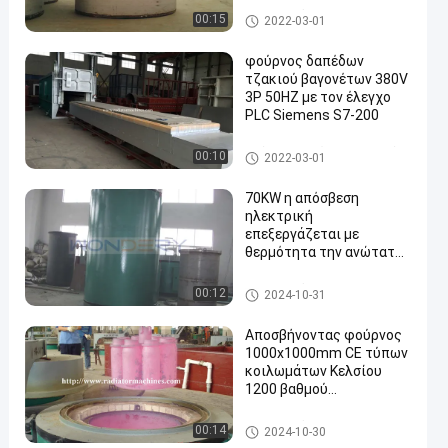
Ηλεκτρικός επεξεργαστείτε
00:15
2022-03-01
με θερμότητα το φούρνο
φούρνος δαπέδων
τζακιού βαγονέτων 380V
3P 50HZ με τον έλεγχο
PLC Siemens S7-200
Φούρνος δαπέδων τζακιού β
00:10
2022-03-01
αγονέτων
70KW η απόσβεση
ηλεκτρική
επεξεργάζεται με
θερμότητα την ανώτατη
θερμοκρασία 1150
βαθμός Κέλσιος φούρνων
Ηλεκτρικός επεξεργαστείτε
00:12
2024-10-31
με θερμότητα το φούρνο
Αποσβήνοντας φούρνος
1000x1000mm CE τύπων
κοιλωμάτων Κελσίου
1200 βαθμού
επικυρωμένο
Ηλεκτρικός επεξεργαστείτε
00:14
2024-10-30
με θερμότητα το φούρνο