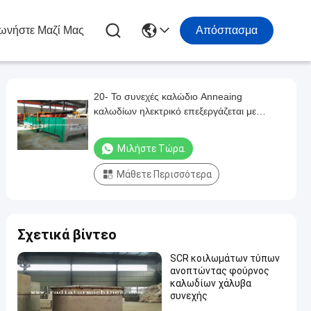
ωνήστε Μαζί Μας
Απόσπασμα
20- Το συνεχές καλώδιο Anneaing
καλωδίων ηλεκτρικό επεξεργάζεται με
θερμότητα το φούρνο για το καλώδιο 2 -
3MM
Μιλήστε Τώρα.
Μάθετε Περισσότερα
Σχετικά βίντεο
SCR κοιλωμάτων τύπων
ανοπτώντας φούρνος
καλωδίων χάλυβα
συνεχής