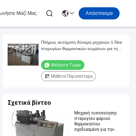
ωνήστε Μαζί Μας
Απόσπασμα
Πλήρως αυτόματη δύναμη μηχανών 1.5kw
πτερυγίων θερμαντικών σωμάτων για τη
συλλογή των πτερυγίων
Μιλήστε Τώρα.
Μάθετε Περισσότερα
Σχετικά βίντεο
Μηχανή τυποποίησης
πτερυγίου ψαριού
θερμοκηπίου
σχεδιασμένη για την
βιομηχανική προσφορά