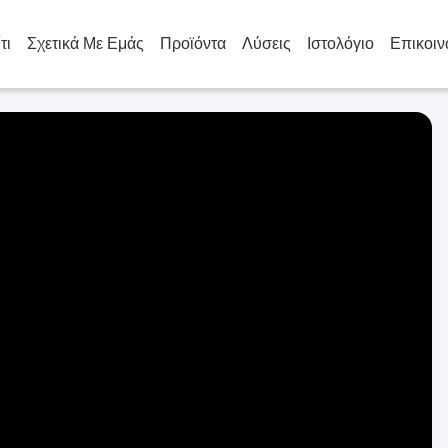
τι
Σχετικά Με Εμάς
Προϊόντα
Λύσεις
Ιστολόγιο
Επικοιν