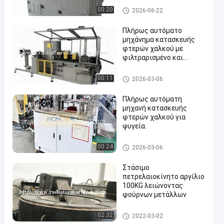
συνεπούς κυματισμένης
Μηχανή πτερυγίων θερμαντι
00:20
2026-06-22
πτερυγίου σε γραμμές
κών σωμάτων
παραγωγής
Πλήρως αυτόματο
μηχάνημα κατασκευής
φτερών χαλκού με
φιλτραρισμένο και
αποξηραμένο
συμπιεσμένο αέρα
Μηχανή πτερυγίων θερμαντι
00:11
2026-03-06
κών σωμάτων
Πλήρως αυτόματη
μηχανή κατασκευής
φτερών χαλκού για
ψυγεία.
Μηχανή πτερυγίων θερμαντι
00:24
2026-03-06
κών σωμάτων
Στάσιμο
πετρελαιοκίνητο αργίλιο
100KG λειώνοντας
φούρνων μετάλλων
λειώνοντας φούρνοι μετάλλ
02:32
2022-03-02
ων