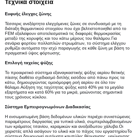
Τεχνικά στοιχεία
Ευφυής έλεγχος ζώνης
Τέσσερις ανεξάρτητα ελεγχόμενες ζώνες σε συνδυασμό με τη
διάταξη θερμαντικού στοιχείου που έχει βελτιστοποιηθεί από το
FEM εξαλείφουν αποτελεσματικά τις διαφορές θερμοκρασίας
μεταξύ της κορυφής και του κάτω μέρους του θαλάμου.Για
σενάρια φορτίου πολλαπλών στρωμάτων, το σύστημα ελέγχου
ρυθμίζει αυτόματα την ισχύ παραγωγής σε κάθε ζώνη με βάση το
πραγματικό ύψος φόρτωσης.
Επιλογή ταχείας ψύξης
Το προαιρετικό σύστημα εξαναγκαστικής ψύξης αερίου θετικής
πίεσης διαθέτει σχεδιασμό διπλής εισόδου από πάνω προς τα
κάτω, δημιουργώντας ομοιόμορφη ροή αερίου σε όλο τον
θάλαμο.Αύξηση της ταχύτητας ψύξης κατά 40% για τα μεγάλα
εξαρτήματα και κατά 60% για τα μικρά, μειώνοντας σημαντικά
τους χρόνους κύκλου.
Σύστημα Εμπειρογνωμόνων Διαδικασίας
Η ενσωματωμένη βάση δεδομένων υλικών περιέχει συνιστώμενες
παραμέτρους διεργασίας για τυπικά υλικά, συμπεριλαμβανομένων
των κράματος τιτανίου, κεραμικών και ανοξείδωτου χάλυβα.Οι
χειριστές απλά εισάγουν το υλικό και το πάχος του εργαστηρίουΤο
σύστημα δημιουργεί αυτόματα καμπύλες θέρμανσης, μειώνοντας