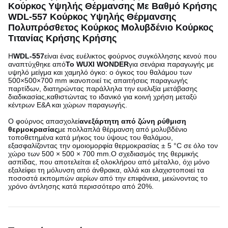
Κούρκος Υψηλής Θέρμανσης Με Βαθμό Κρήσης
WDL-557 Κούρκος Υψηλής Θέρμανσης
Πολυπρόσθετος Κούρκος Μολυβδένιο Κούρκος
Τιτανίας Κρήσης Κρήσης
Η
WDL-557
είναι ένας ευέλικτος φούρνος συγκόλλησης κενού που
αναπτύχθηκε από
Το WUXI WONDER
για σενάρια παραγωγής με
υψηλό μείγμα και χαμηλό όγκο: ο όγκος του θαλάμου των
500×500×700 mm ικανοποιεί τις απαιτήσεις παραγωγής
παρτίδων, διατηρώντας παράλληλα την ευελιξία μετάβασης
διαδικασίας,καθιστώντας το ιδανικό για κοινή χρήση μεταξύ
κέντρων Ε&Α και χώρων παραγωγής.
Ο φούρνος απασχολεί
ανεξάρτητη από ζώνη ρύθμιση
θερμοκρασίας
με πολλαπλά θέρμανση από μολυβδένιο
τοποθετημένα κατά μήκος του ύψους του θαλάμου,
εξασφαλίζοντας την ομοιομορφία θερμοκρασίας ± 5 °C σε όλο τον
χώρο των 500 × 500 × 700 mm.Ο σχεδιασμός της θερμικής
ασπίδας, που αποτελείται εξ ολοκλήρου από μέταλλο, όχι μόνο
εξαλείφει τη μόλυνση από άνθρακα, αλλά και ελαχιστοποιεί τα
ποσοστά εκπομπών αερίων από την επιφάνεια, μειώνοντας το
χρόνο άντλησης κατά περισσότερο από 20%.