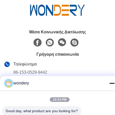
Μέσα Κοινωνικής Δικτύωσης
Γρήγορη επικοινωνία
Τηλεφώνημα
86-153-0529-9442
Ηλεκτρονικό
wondery
ruth@wondery.cn
Διεύθυνση
10:33 PM
Σενγκάνγκ Μητροπολιτική Πλάζα, Περιφέρεια Σίνγου, Ουξί,
Κίνα
Good day, what product are you looking for?