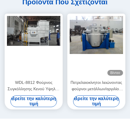
Προϊόντα Που Σχετίζονται
Βίντεο
WDL-8812 Φούρνος
Πετρελαιοκίνητοι λειώνοντας
Συγκόλλησης Κενού Υψηλής
φούρνοι μετάλλων/αργιλίου
Θερμοκρασίας με Γραφίτη
με το καίγοντας σύστημα
Βρείτε την καλύτερη
Βρείτε την καλύτερη
Θέρμανσης – WUXI
350KG σωλήνων
τιμή
τιμή
WONDERY