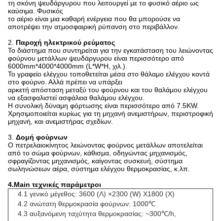
τη σκόνη ψευδάργυρου που λειτουργεί με το φυσικό αέριο ως
καύσιμα. Φυσικός
το αέριο είναι μια καθαρή ενέργεια που θα μπορούσε να
αποτρέψει την ατμοσφαιρική ρύπανση στο περιβάλλον.
2.
Παροχή ηλεκτρικού ρεύματος
Το διάστημα που συντηρείται για την εγκατάσταση του λειώνοντας
φούρνου μετάλλων ψευδάργυρου είναι περισσότερο από
6000mm*4000*4000mm (L*W*H, χιλ.).
Το γραφείο ελέγχου τοποθετείται μέσα στο θάλαμο ελέγχου κοντά
στο φούρνο. Αλλά πρέπει να υπάρξει
αρκετή απόσταση μεταξύ του φούρνου και του θαλάμου ελέγχου
να εξασφαλιστεί ασφάλεια θαλάμου ελέγχου.
Η συνολική δύναμη φόρτωσης είναι περισσότερο από 7.5KW.
Χρησιμοποιείται κυρίως για τη μηχανή ανεμιστήρων, περιστροφική
μηχανή, και ανεμιστήρας σχεδίων.
3.
Δομή φούρνων
Ο πετρελαιοκίνητος λειώνοντας φούρνος μετάλλων αποτελείται
από το σώμα φούρνων, κάθισμα, οδηγώντας μηχανισμός,
σφραγίζοντας μηχανισμός, καίγοντας συσκευή, σύστημα
σωληνώσεων αέρα, σύστημα ελέγχου θερμοκρασίας, κ.λπ.
4.Main τεχνικές παράμετροι
4.1 γενικό μέγεθος: 3600 (Λ) ×2300 (W) X1800 (Χ)
4.2 ανώτατη θερμοκρασία φούρνων: 1000℃
4.3 αυξανόμενη ταχύτητα θερμοκρασίας: ~300℃/h,