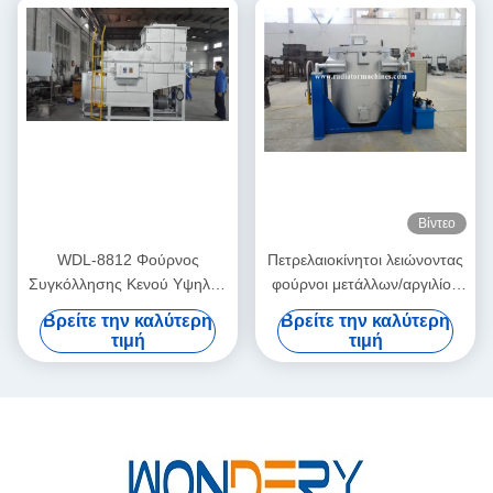
Βίντεο
WDL-8812 Φούρνος
Πετρελαιοκίνητοι λειώνοντας
Συγκόλλησης Κενού Υψηλής
φούρνοι μετάλλων/αργιλίου
Θερμοκρασίας με Γραφίτη
με το καίγοντας σύστημα
Βρείτε την καλύτερη
Βρείτε την καλύτερη
Θέρμανσης – WUXI
350KG σωλήνων
τιμή
τιμή
WONDERY