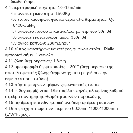
διευθετήσιμα
4.4 περιστροφική ταχύτητα: 10~12m/min
4.5 ανώτατη ικανότητα: 1500Kg
4.6 τύπος καυσίμων: φυσικό αέριο αξία θερμότητας: Qd
=8400kcal/kg
4.7 ανώτατο ποσοστό κατανάλωσης: περίπου 30m3/h
4.8 ανώτατη κατανάλωση αέρα: 350m3/h
4.9 όγκος καπνών: 280m3/hour
4.10 τύπος καυστήρων: καυστήρας φυσικού αερίου, Riello
εμπορικό σήμα, 1 σύνολο
4.11 ζώνη θερμοκρασίας: 1 ζώνη
4.12 ομοιομορφία θερμοκρασίας: ±30℃ (θερμοκρασία της
αποτελεσματικής ζώνης θέρμανσης που μετριέται στην
εκμετάλλευση στάδιο)
4.13 πόρτα φούρνων: φέρων χειρωνακτικός τύπος
4.14 ευθυγραμμίζοντας: 1$α τούβλα υψηλός-αλουμίνας βαθμού
στρώμα συντήρησης θερμότητας ινών πορσελάνης.
4.15 αφαίρεση καπνών: φυσική ανοδική αφαίρεση καπνών.
4.16 περιοχή πατωμάτων: περίπου 6000mm*4000*4000mm
(L*W*H, χιλ.).