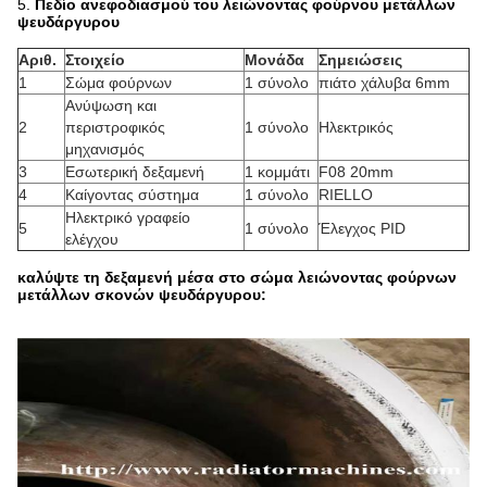
5.
Πεδίο ανεφοδιασμού του λειώνοντας φούρνου μετάλλων
ψευδάργυρου
Αριθ.
Στοιχείο
Μονάδα
Σημειώσεις
1
Σώμα φούρνων
1 σύνολο
πιάτο χάλυβα 6mm
Ανύψωση και
2
περιστροφικός
1 σύνολο
Ηλεκτρικός
μηχανισμός
3
Εσωτερική δεξαμενή
1 κομμάτι
F08 20mm
4
Καίγοντας σύστημα
1 σύνολο
RIELLO
Ηλεκτρικό γραφείο
5
1 σύνολο
Έλεγχος PID
ελέγχου
καλύψτε τη δεξαμενή μέσα στο σώμα λειώνοντας φούρνων
μετάλλων σκονών ψευδάργυρου: