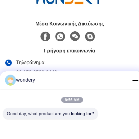
Μέσα Κοινωνικής Δικτύωσης
Γρήγορη επικοινωνία
Τηλεφώνημα
86-153-0529-9442
wondery
Ηλεκτρονικό
ruth@wondery.cn
8:56 AM
Διεύθυνση
Σενγκάνγκ Μητροπολιτική Πλάζα, Περιφέρεια Σίνγου, Ουξί,
Good day, what product are you looking for?
Κίνα
Πολιτική απορρήτου
|
Sitemap